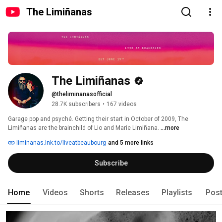
The Limiñanas
The Limiñanas
@theliminanasofficial
28.7K subscribers
•
167 videos
Garage pop and psyché. Getting their start in October of 2009, The 
Limiñanas are the brainchild of Lio and Marie Limiñana. 
...more
liminanas.lnk.to/liveatbeaubourg
and 5 more links
Subscribe
Home
Videos
Shorts
Releases
Playlists
Pos