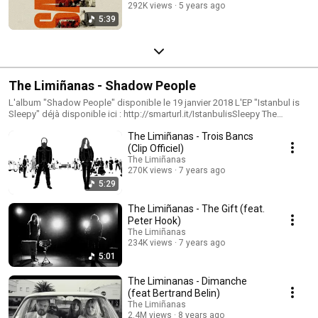
292K views
5 years ago
5:39
The Limiñanas - Shadow People
L'album "Shadow People" disponible le 19 janvier 2018 L'EP "Istanbul is
Sleepy" déjà disponible ici : http://smarturl.it/IstanbulisSleepy The
Limiñanas "Malamore" album : Download :
The Limiñanas - Trois Bancs
http://po.st/LiminanasMalamore Stream :
http://po.st/MalamoreLiminanasStream Suivre The Limiñanas : Chaîne
(Clip Officiel)
YouTube : http://po.st/TheLiminanasFB Site Officiel :
The Limiñanas
http://TheLiminanas.com Facebook: http://po.st/TheLiminanasYT Twitter:
270K views
7 years ago
http://bit.ly/1QwCqSg
5:29
The Limiñanas - The Gift (feat.
Peter Hook)
The Limiñanas
234K views
7 years ago
5:01
The Liminanas - Dimanche
(feat Bertrand Belin)
The Limiñanas
2.4M views
8 years ago