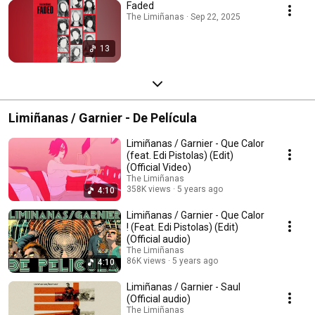
Faded
The Limiñanas · Sep 22, 2025
13
Limiñanas / Garnier - De Película
Limiñanas / Garnier - Que Calor
(feat. Edi Pistolas) (Edit)
(Official Video)
The Limiñanas
358K views
5 years ago
4:10
Limiñanas / Garnier - Que Calor
! (Feat. Edi Pistolas) (Edit)
(Official audio)
The Limiñanas
86K views
5 years ago
4:10
Limiñanas / Garnier - Saul
(Official audio)
The Limiñanas