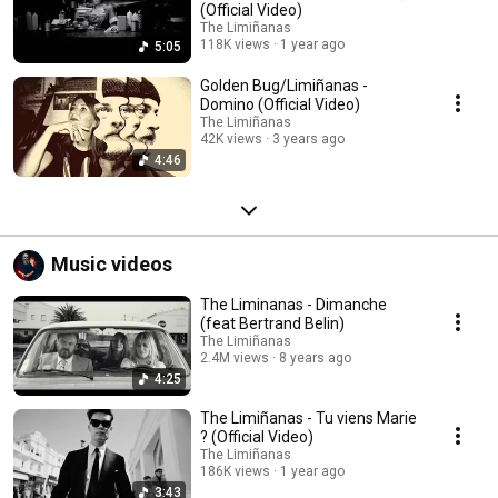
(Official Video)
The Limiñanas
118K views
1 year ago
5:05
Golden Bug/Limiñanas -
Domino (Official Video)
The Limiñanas
42K views
3 years ago
4:46
Music videos
The Liminanas - Dimanche
(feat Bertrand Belin)
The Limiñanas
2.4M views
8 years ago
4:25
The Limiñanas - Tu viens Marie
? (Official Video)
The Limiñanas
186K views
1 year ago
3:43