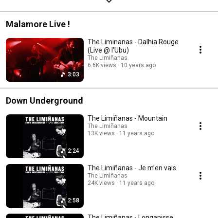
Malamore Live !
The Liminanas - Dalhia Rouge
(Live @ l'Ubu)
The Limiñanas
6.6K views
10 years ago
3:03
Down Underground
The Limiñanas - Mountain
The Limiñanas
13K views
11 years ago
2:24
The Limiñanas - Je m’en vais
The Limiñanas
24K views
11 years ago
2:58
The Limiñanas - Longanisse