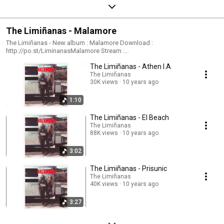
The Limiñanas - Malamore
The Limiñanas - New album : Malamore Download :
http://po.st/LiminanasMalamore Stream :
http://po.st/MalamoreLiminanasStream Subscribe to our channel:
The Limiñanas - Athen I.A
http://po.st/TheLiminanasFB Website: http://TheLiminanas.com
Facebook: http://po.st/TheLiminanasYT Twitter: http://bit.ly/1QwCqSg
The Limiñanas
30K views
10 years ago
1:10
The Limiñanas - El Beach
The Limiñanas
88K views
10 years ago
3:02
The Limiñanas - Prisunic
The Limiñanas
40K views
10 years ago
3:27