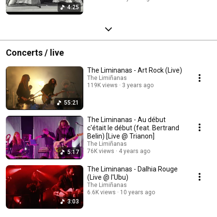
4:25
Concerts / live
The Liminanas - Art Rock (Live)
The Limiñanas
119K views
3 years ago
55:21
The Liminanas - Au début
c'était le début (feat. Bertrand
Belin) [Live @ Trianon]
The Limiñanas
76K views
4 years ago
5:17
The Liminanas - Dalhia Rouge
(Live @ l'Ubu)
The Limiñanas
6.6K views
10 years ago
3:03