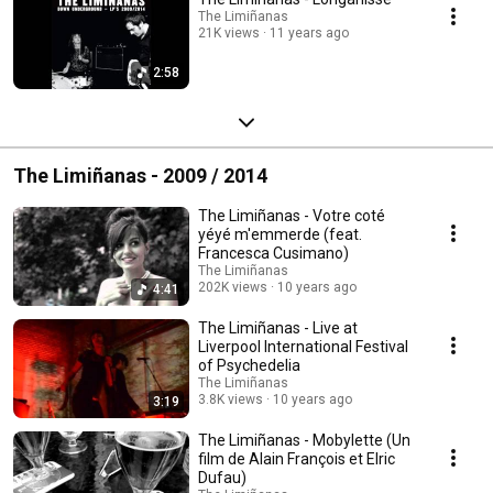
The Limiñanas
21K views
11 years ago
2:58
The Limiñanas - 2009 / 2014
The Limiñanas - Votre coté
yéyé m'emmerde (feat.
Francesca Cusimano)
The Limiñanas
202K views
10 years ago
4:41
The Limiñanas - Live at
Liverpool International Festival
of Psychedelia
The Limiñanas
3.8K views
10 years ago
3:19
The Limiñanas - Mobylette (Un
film de Alain François et Elric
Dufau)